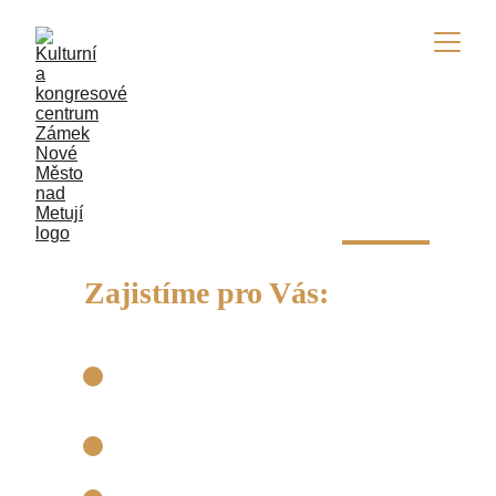
SLUŽBY
Zajistíme pro Vás:
Kompletní technické 
zajištění 
Exkluzivní historické 
prostory 