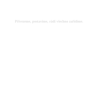
Pronájem mobiliáře
Přivezeme, postavíme, rádi všechno zařídíme.